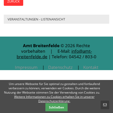
ZURÜCK
VERANSTALTUNGEN - LISTENANSICHT
Amt Breitenfelde
© 2026 Rechte
vorbehalten | E-Mail:
info@amt-
breitenfelde.de
| Telefon: 04542 / 803-0
Impressum
Datenschutz
Kontakt
Um unsere Webseite für Sie optimal zu gestalten und fortlaufend
verbessern zu können, verwenden wir Cookies. Durch die weitere
Nutzung der Webseite stimmen Sie der Verwendung von Cookies zu.
Weitere Informationen zu Cookies erhalten Sie in unserer
SCHNELLKONTAKT
Datenschutzerklärung.
Schließen
E-Mail-Nachricht - Amt Breitenfelde