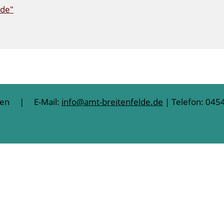
nde"
lten | E-Mail:
info@amt-breitenfelde.de
| Telefon: 0454