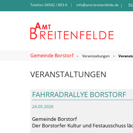
St
Telefon: 04542 / 803-0
info@amt-breitenfelde.de
|
Gemeinde Borstorf
›
Veranstaltungen
›
Veranst
VERANSTALTUNGEN
FAHRRADRALLYE BORSTORF
24.05.2026
Gemeinde Borstorf
Der Borstorfer Kultur und Festausschuss läd