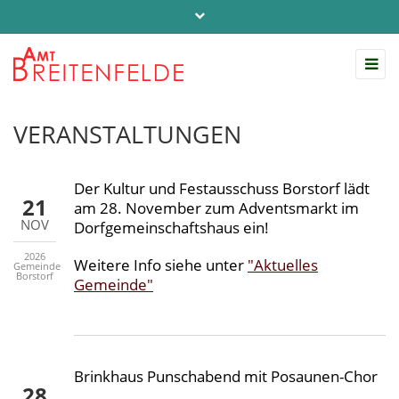
Telefon: 04542 / 803-0
info@amt-breitenfelde.de
Startseite Amt Breitenfelde
VERANSTALTUNGEN
Der Kultur und Festausschuss Borstorf lädt
21
am 28. November zum Adventsmarkt im
NOV
Dorfgemeinschaftshaus ein!
2026
Weitere Info siehe unter
"Aktuelles
Gemeinde
Borstorf
Gemeinde"
Brinkhaus Punschabend mit Posaunen-Chor
28