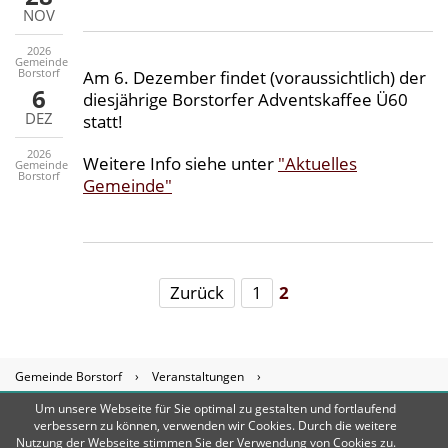
NOV
2026
Gemeinde
Borstorf
Am 6. Dezember findet (voraussichtlich) der
6
diesjährige Borstorfer Adventskaffee Ü60
DEZ
statt!
2026
Weitere Info siehe unter
"Aktuelles
Gemeinde
Borstorf
Gemeinde"
Zurück
1
2
Gemeinde Borstorf
›
Veranstaltungen
›
Um unsere Webseite für Sie optimal zu gestalten und fortlaufend
Veranstaltungen - Listenansicht
Amt Breitenfelde
© 2026 Rechte
verbessern zu können, verwenden wir Cookies. Durch die weitere
Nutzung der Webseite stimmen Sie der Verwendung von Cookies zu.